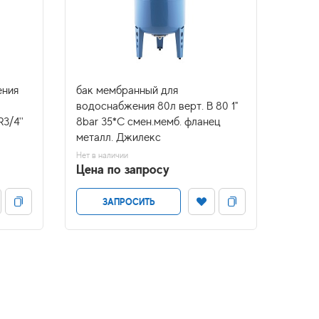
ения
бак мембранный для
бак м
водоснабжения 80л верт. В 80 1"
водос
3/4''
8bar 35*С смен.мемб. фланец
50 к 
металл. Джилекс
пласт
Нет в наличии
В налич
Цена по запросу
Цена
ЗАПРОСИТЬ