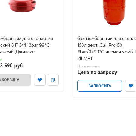
ембранный для отопления
бак мембранный для отопл
ский 8 F 3/4'' 3bar 99*C
150л верт. Cal-Pro150
н.мемб. Джилекс
6bar/0+99*C несмен.мемб. R
ZILMET
ии
3 690 руб.
Нет в наличии
Цена по запросу
В КОРЗИНУ
ЗАПРОСИТЬ