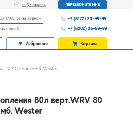
ks@komsis.su
ПЕРЕЗВОНИТЕ МНЕ
+7 (8172) 23-99-99
:00-17:00; Вс-выходной
+7 (8202) 26-99-99
с-выходной
Избранное
Корзина
ar 100*C смен.мемб. Wester
топления 80л верт.WRV 80
емб. Wester