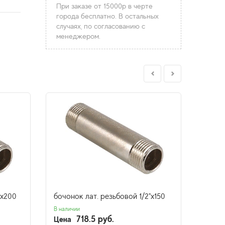
При заказе от 15000р в черте
города бесплатно. В остальных
случаях, по согласованию с
менеджером.
"х200
бочонок лат. резьбовой 1/2"х150
бочон
В наличии
В налич
718.5 руб.
Цена
Цена