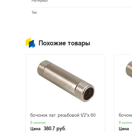
Материал
Тип
Похожие товары
х250
бочонок лат. резьбовой 1/2"х 80
бочоно
В наличии
В налич
380.7 руб.
Цена
Цена