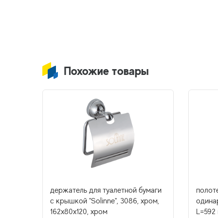
Похожие товары
умаги
держатель для туалетной бумаги
полот
олото
с крышкой "Solinne", 3086, хром,
одина
162х80х120, хром
L=592 