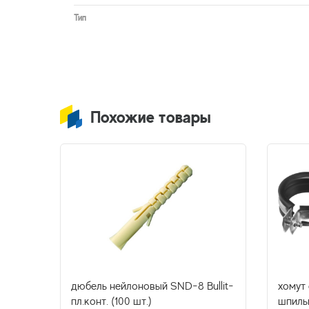
Тип
Похожие товары
гриб)
дюбель нейлоновый SND-8 Bullit-
хомут 
пл.конт. (100 шт.)
шпильк