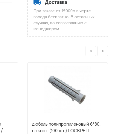
Доставка
При заказе от 15000р в черте
города бесплатно. В остальных
случаях, по согласованию с
менеджером.
о
дюбель полипропиленовый 6*30,
дюбел
 /
пл.конт. (100 шт.) ГОСКРЕП
пласт