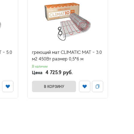
 - 5.0
греющий мат CLIMATIC MAT - 3.0
грею
м2 450Вт размер 0,5*6 м
(20 Вт
В наличии
Нет в н
4 725.9 руб.
Цена
Цена
В КОРЗИНУ