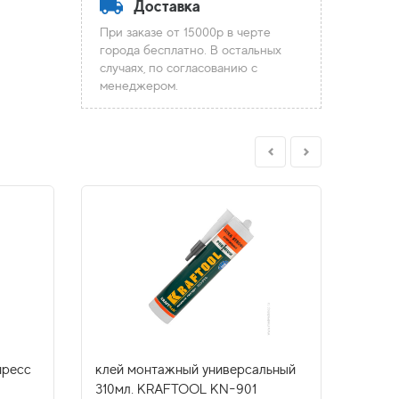
Доставка
При заказе от 15000р в черте
города бесплатно. В остальных
случаях, по согласованию с
менеджером.
пресс
клей монтажный универсальный
пена-
310мл. KRAFTOOL KN-901
профе