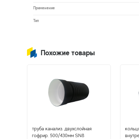
Применение
Тип
Похожие товары
труба канализ. двухслойная
кольцо
гофрир. 500/430мм SN8
внутр