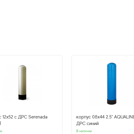
с 12х52 с ДРС Serenada
корпус 08х44 2.5" AQUALIN
l
ДРС синий
ии
В наличии