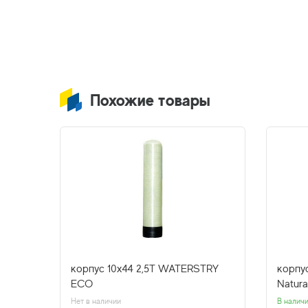
Похожие товары
ature
корпус 10х44 2,5Т WATERSTRY
корпу
ECO
Natura
Нет в наличии
В налич