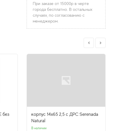
При заказе от 15000р в черте
города бесплатно. В остальных
случаях, по согласованию с
менеджером.
E без
корпус 14х65 2,5 с ДРС Serenada
корпу
Natural
NY-10
В наличии
Нет в н