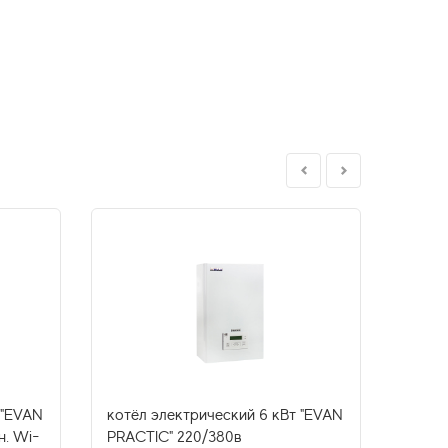
 "EVAN
котёл электрический 6 кВт "EVAN
котёл
н. Wi-
PRACTIC" 220/380в
PRACT