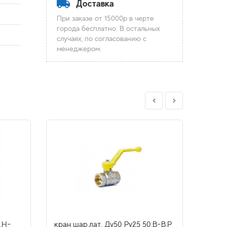
Доставка
При заказе от 15000р в черте
города бесплатно. В остальных
случаях, по согласованию с
менеджером.
.Н-
кран шар.лат. Ду50 Py25 50.В-В.Р
кран 