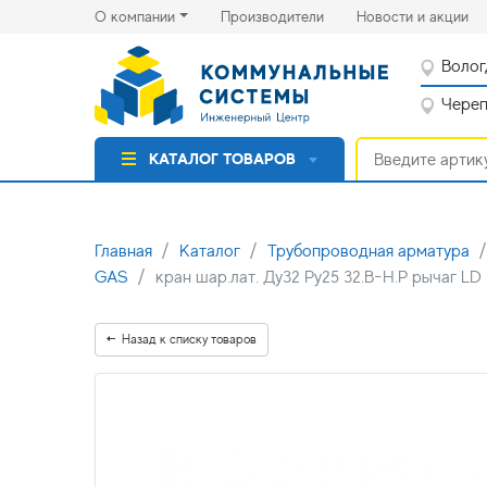
(current)
(cu
О компании
Производители
Новости и акции
Волог
Черепо
КАТАЛОГ ТОВАРОВ
Главная
Каталог
Трубопроводная арматура
GAS
кран шар.лат. Ду32 Py25 32.В-Н.Р рычаг LD 
Назад к списку товаров