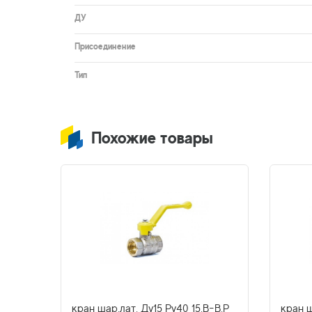
ДУ
Присоединение
Тип
Похожие товары
Н-Н.Р
кран шар.лат. Ду15 Py40 15.В-В.Р
кран ш