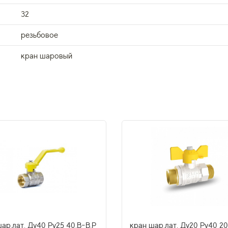
32
резьбовое
кран шаровый
ар.лат. Ду40 Py25 40.В-В.Р
кран шар.лат. Ду20 Py40 20