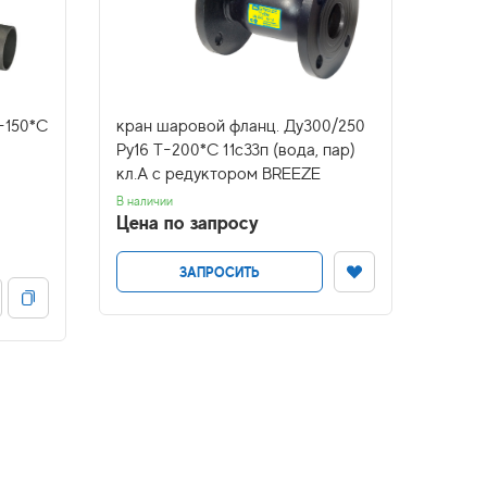
-150*С
кран шаровой фланц. Ду300/250
кран 
Ру16 Т-200*С 11с33п (вода, пар)
Т-200
кл.А с редуктором BREEZE
нф, г
В наличии
В налич
Цена по запросу
Цена
ЗАПРОСИТЬ