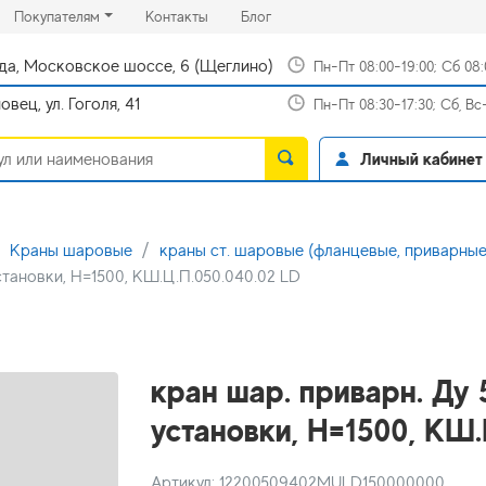
rrent)
(current)
(current)
Покупателям
Контакты
Блог
да, Московское шоссе, 6 (Щеглино)
Пн-Пт 08:00-19:00; Сб 08
вец, ул. Гоголя, 41
Пн-Пт 08:30-17:30; Сб, В
Личный кабинет
Краны шаровые
краны ст. шаровые (фланцевые, приварные
становки, H=1500, КШ.Ц.П.050.040.02 LD
кран шар. приварн. Ду
установки, H=1500, КШ.
Артикул: 12200509402MULD150000000