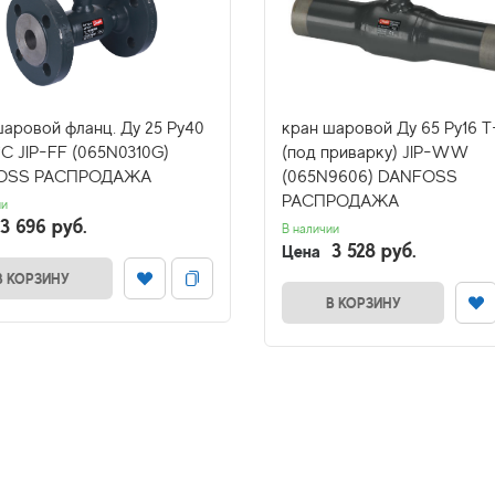
шаровой фланц. Ду 25 Pу40
кран шаровой Ду 65 Ру16 Т
*C JIP-FF (065N0310G)
(под приварку) JIP-WW
OSS РАСПРОДАЖА
(065N9606) DANFOSS
РАСПРОДАЖА
ии
3 696 руб.
В наличии
3 528 руб.
Цена
В КОРЗИНУ
В КОРЗИНУ