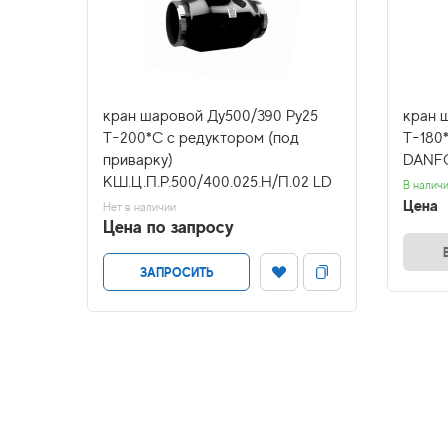
Pу16
кран шаровой Ду500/390 Ру25
кран 
Т-200*С с редуктором (под
T-180
приварку)
DANF
КШ.Ц.П.Р.500/400.025.Н/П.02 LD
В налич
Цена
Нет в наличии
Цена по запросу
ЗАПРОСИТЬ