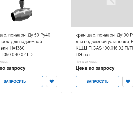
ар. приварн. Ду 50 Ру40
кран шар. приварн. Ду100 Р
прох. для подземной
для подземной установки, 
вки, H=1380,
КШ.Ц.П.GAS 100.016.02 П/П
П.050.040.02 LD
ПЭ пат
личии
Нет в наличии
по запросу
Цена по запросу
ЗАПРОСИТЬ
ЗАПРОСИТЬ