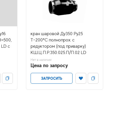
у16
кран шаровой Ду350 Ру25
кран 
H=500,
Т-200*С полнопрох. с
Т-200
 LD с
редуктором (под приварку)
КШ.Ц.
КШ.Ц.П.Р.350.025.П/П.02 LD
В налич
Цена
Нет в наличии
Цена по запросу
ЗАПРОСИТЬ