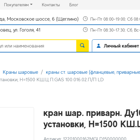
rrent)
(current)
(current)
Покупателям
Контакты
Блог
да, Московское шоссе, 6 (Щеглино)
Пн-Пт 08:00-19:00; Сб 08
вец, ул. Гоголя, 41
Пн-Пт 08:30-17:30; Сб, В
Личный кабинет
Краны шаровые
краны ст. шаровые (фланцевые, приварные
становки, H=1500 КШ.Ц.П.GAS 100.016.02.П/П LD
кран шар. приварн. Ду
установки, H=1500 КШ.Ц
Артикул: 12201000162MGLD150000000