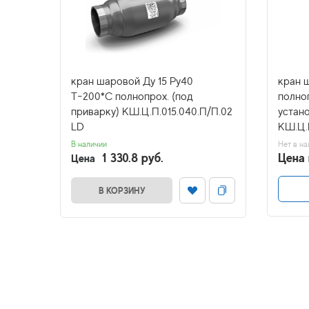
у16
кран шаровой Ду 15 Ру40
кран ш
Т-200*С полнопрох. (под
полно
приварку) КШ.Ц.П.015.040.П/П.02
устано
LD
LD
КШ.Ц.
В наличии
Нет в на
1 330.8 руб.
Цена 
Цена
В КОРЗИНУ