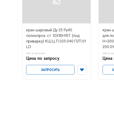
0/400
кран шаровый Ду 25 Ру40
кран ш
полнопрох. ст. 12Х18Н10Т (под
для п
02 LD
приварку) КШ.Ц.П.025.040.П/П.01
Н=200
LD
200.01
Нет в наличии
Нет в на
Цена по запросу
Цена 
ЗАПРОСИТЬ
З