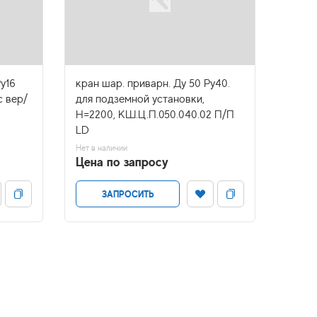
у16
кран шар. приварн. Ду 50 Ру40.
кран 
с вер/
для подземной установки,
для п
H=2200, КШ.Ц.П.050.040.02 П/П
H=180
LD
050.0
Нет в наличии
Нет в н
Цена по запросу
Цена
ЗАПРОСИТЬ