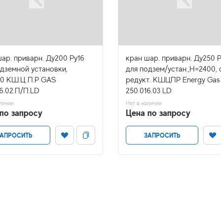
ар. приварн. Ду200 Ру16
кран шар. приварн. Ду250 Р
одземной установки,
для подзем/устан.,H=2400, 
0 КШ.Ц.П.Р GAS
редукт. КШЦПР Energy Gas
6.02.П/П.LD
250.016.03 LD
личии
Нет в наличии
по запросу
Цена по запросу
АПРОСИТЬ
ЗАПРОСИТЬ