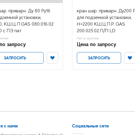
ар. приварн. Ду 80 Ру16
кран шар. приварн. Ду200 
одземной установки,
для подземной установки,
0, КШ.Ц.П.GAS 080.016.02
H=2200 КШ.Ц.П.Р. GAS
D с ПЭ пат
200.025.02.П/П LD
личии
Нет в наличии
по запросу
Цена по запросу
ЗАПРОСИТЬ
ЗАПРОСИТЬ
я с нами
Социальные сети
 Московское шоссе, 6 (Щеглино)