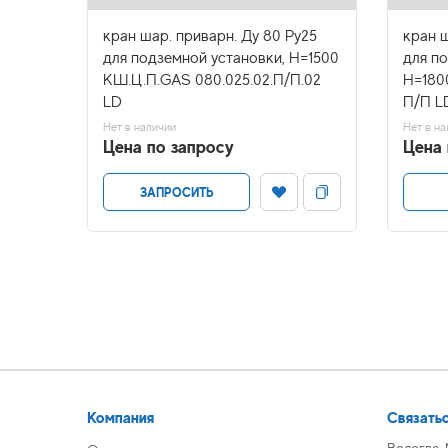
у16
кран шар. приварн. Ду 80 Ру25
кран ш
Н=1300
для подземной установки, H=1500
для п
.LD с
КШ.Ц.П.GAS 080.025.02.П/П.02
H=180
LD
П/П L
Нет в наличии
Нет в на
Цена по запросу
Цена 
ЗАПРОСИТЬ
Компания
Связатьс
Вологда,