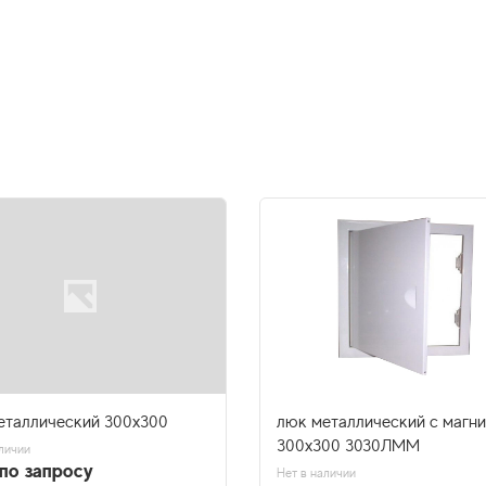
еталлический 300х300
люк металлический с магн
300х300 3030ЛММ
личии
по запросу
Нет в наличии