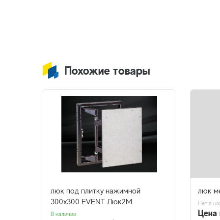
Похожие товары
том
люк под плитку нажимной
люк м
300х300 EVENT Люк2М
Нет в на
Цена 
В наличии