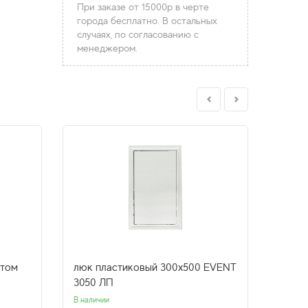
При заказе от 15000р в черте
города бесплатно. В остальных
случаях, по согласованию с
менеджером.
итом
люк пластиковый 300х500 EVENT
люк м
3050 ЛП
100х1
В наличии
Нет в н