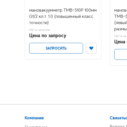
 63мм
мановакуумметр ТМВ-510Р 100мм
манов
G1/2 кл.т. 1.0 (повышенный класс
ТМВ-5
точности)
(левы
размы
Нет в наличии
Цена по запросу
Нет в на
Цена 
ЗАПРОСИТЬ
Компания
Связатьс
Вологда,
О компании