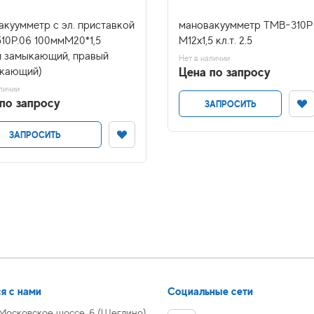
акуумметр с эл. приставкой
мановакуумметр ТМВ-310Р
10Р.06 100ммМ20*1,5
М12х1,5 кл.т. 2.5
й замыкающий, правый
Нет в наличии
Цена по запросу
кающий)
личии
по запросу
ЗАПРОСИТЬ
ЗАПРОСИТЬ
я с нами
Социальные сети
 Московское шоссе, 6 (Щеглино)