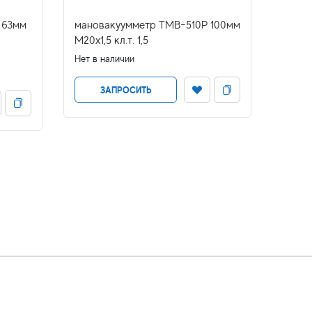
 63мм
мановакуумметр ТМВ-510Р 100мм
манов
М20х1,5 кл.т. 1,5
короб
М20*1
Нет в наличии
шкал
Нет в н
ЗАПРОСИТЬ
Цена