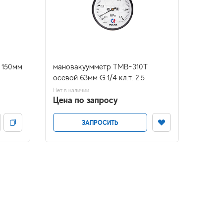
 150мм
мановакуумметр ТМВ-310Т
мано
осевой 63мм G 1/4 кл.т. 2.5
М12*1,
Нет в наличии
Нет в н
Цена по запросу
Цена
ЗАПРОСИТЬ