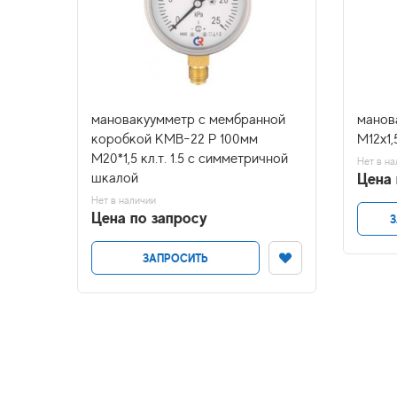
150мм
мановакуумметр с мембранной
манов
коробкой КМВ-22 Р 100мм
М12х1,5
М20*1,5 кл.т. 1.5 с симметричной
Нет в на
Цена 
шкалой
Нет в наличии
Цена по запросу
З
ЗАПРОСИТЬ