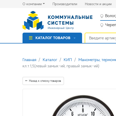
(current)
(cu
О компании
Производители
Новости и акции
Волог
Черепо
КАТАЛОГ ТОВАРОВ
Главная
Каталог
КИП
Манометры, термо
кл.т.1,5(левый замык-ий, правый замык-ий)
Назад к списку товаров