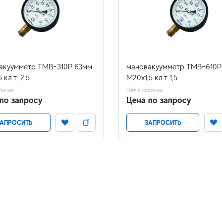
акуумметр ТМВ-310Р 63мм
мановакуумметр ТМВ-610Р
 кл.т. 2.5
М20х1,5 кл.т 1,5
личии
Нет в наличии
по запросу
Цена по запросу
АПРОСИТЬ
ЗАПРОСИТЬ