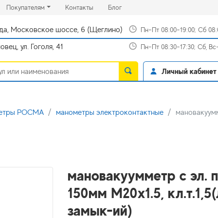
rrent)
(current)
(current)
Покупателям
Контакты
Блог
да, Московское шоссе, 6 (Щеглино)
Пн-Пт 08:00-19:00; Сб 08
вец, ул. Гоголя, 41
Пн-Пт 08:30-17:30; Сб, В
Личный кабинет
метры РОСМА
манометры электроконтактные
мановакуумм
мановакуумметр с эл. 
150мм М20х1.5, кл.т.1,
замык-ий)