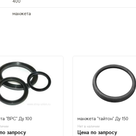
400
манжета
та "ВРС" Ду 100
манжета "тайтон" Ду 150
личии
Нет в наличии
по запросу
Цена по запросу