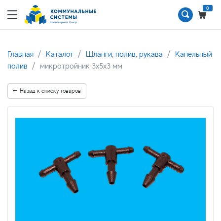
0
Главная
Каталог
Шланги, полив, рукава
Капельный
полив
микротройник 3х5х3 мм
Назад к списку товаров