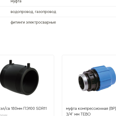
муфта
водопровод, газопровод
фитинги электросварные
 эл/св 180мм ПЭ100 SDR11
муфта компрессионная (ВР)
3/4'' мм TEBO
личии