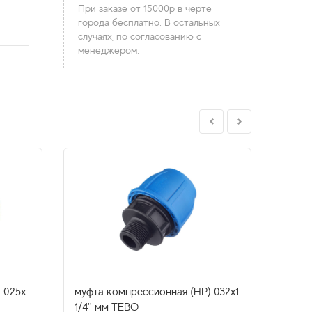
При заказе от 15000р в черте
города бесплатно. В остальных
случаях, по согласованию с
менеджером.
 025х
муфта компрессионная (НР) 032х1
муфта
1/4'' мм TEBO
Firat