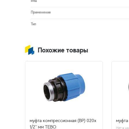
Вид
Применение
Тип
Похожие товары
 050х1
муфта компрессионная (ВР) 020х
муфта
1/2'' мм TEBO
Нет в на