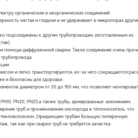
ектру органических и неорганических соединений.
рхность чистая и гладкая и не удерживает в микропорах други
гко подсоединены к другим трубопроводам, изготовленным из
тик).
ри помощи диффузионной сварки. Такое соединение очень проч
 трубопровода.
кции.
 весом и легко транспортируются, из-за чего сокращаются рас
же и безопасны для здоровья.
ементов диаметром от 20 до 160 мм, что позволяет монтирова
 PN10, PN20, PN25,а также трубы, армированные: алюминием,
рения труб и проникновение кислорода в теплоноситель, что
; стекловолокном, (придающим трубам большую поперечную