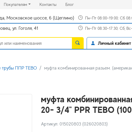
rrent)
(current)
(current)
Покупателям
Контакты
Блог
да, Московское шоссе, 6 (Щеглино)
Пн-Пт 08:00-19:00; Сб 08
вец, ул. Гоголя, 41
Пн-Пт 08:30-17:30; Сб, В
Личный кабинет
 трубы ППР TEBO
муфта комбинированная разьем. (американк
муфта комбинированная
20- 3/4" PPR TEBO (100
Артикул: 015020803 (026020803)