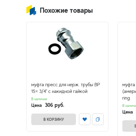
Похожие товары
ьем.
муфта пресс для нерж. трубы ВР
муфта
PPR O-
15× 3/4" с накидной гайкой
(амери
ring
В наличии
306 руб.
Цена
В налич
Цена
В КОРЗИНУ