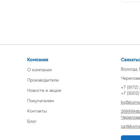
Компания
Связатьс
Вологда,
О компании
Череповец
Производители
+7 (8172)
Новости и акции
+7 (8202
Покупателям
ks@komsi
Контакты
269999@k
Черепов
Блог
oz@komsi