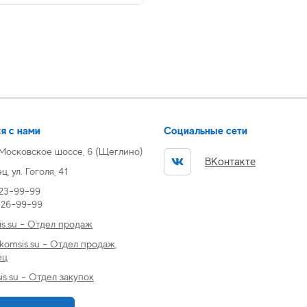
я с нами
Социальные сети
 Московское шоссе, 6 (Щеглино)
ВКонтакте
, ул. Гоголя, 41
 23-99-99
) 26-99-99
s.su - Отдел продаж
omsis.su - Отдел продаж,
ец
s.su - Отдел закупок