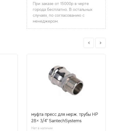
При заказе от 15000р в черте
города бесплатно. В остальных
случаях, по согласованию с
менеджером.
муфта пресс для нерж. трубы НР
муфта
28× 3/4" SantechSystems
22×1/
Нет в наличии
В налич