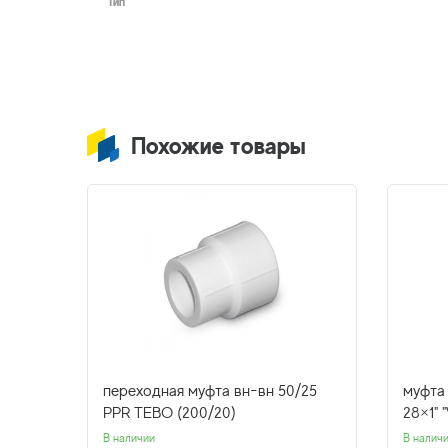
Тип
Похожие товары
ьем.
переходная муфта вн-вн 50/25
муфта
PPR O-
PPR TEBO (200/20)
28×1"
В наличии
В налич