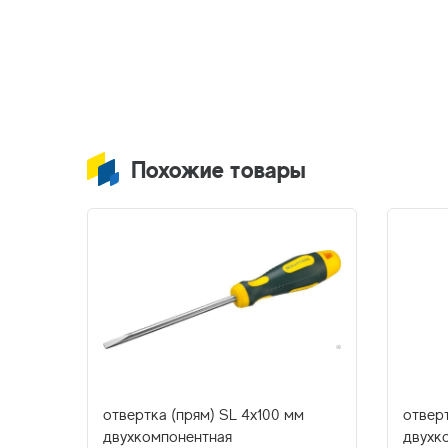
Похожие товары
0 мм
отвертка (прям) SL 4x100 мм
отверт
,
двухкомпонентная
двухк