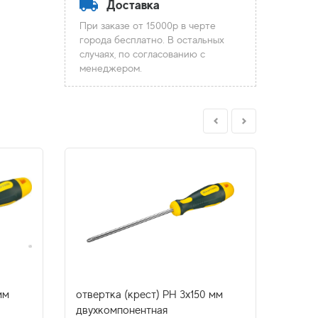
Доставка
При заказе от 15000р в черте
города бесплатно. В остальных
случаях, по согласованию с
менеджером.
мм
отвертка (крест) PH 3x150 мм
отвер
двухкомпонентная
двухк