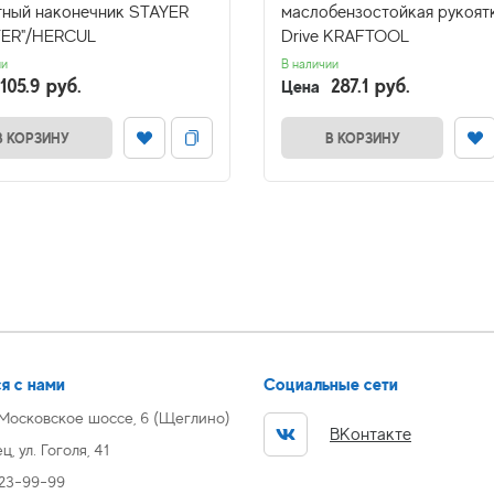
тный наконечник STAYER
маслобензостойкая рукоятк
ER"/HERCUL
Drive KRAFTOOL
ии
В наличии
105.9 руб.
287.1 руб.
Цена
В КОРЗИНУ
В КОРЗИНУ
я с нами
Социальные сети
 Московское шоссе, 6 (Щеглино)
ВКонтакте
, ул. Гоголя, 41
 23-99-99