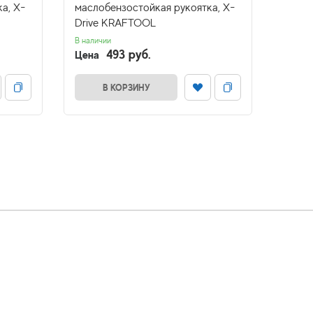
а, X-
маслобензостойкая рукоятка, X-
масло
Drive KRAFTOOL
Driv
В наличии
В налич
493 руб.
Цена
Цена
В КОРЗИНУ