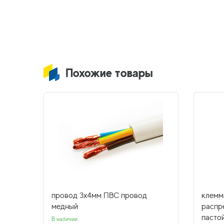
Похожие товары
провод 3х4мм ПВС провод
клемм
медный
распр
пасто
В наличии