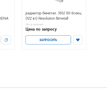
радиатор биметал. 350/ 80 6секц.
радиа
ADENA
(122 вт) Revolution Bimetall
(171вт
Нет в наличии
Нет в н
Цена по запросу
Цена
ЗАПРОСИТЬ