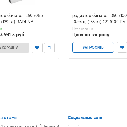
тор биметал. 350 /085
радиатор биметал. 350 /100
 (139 вт) RADENA
10секц. (133 вт) CS 1000 R
ии
Нет в наличии
3 931.3 руб.
Цена по запросу
ЗАПРОСИТЬ
В КОРЗИНУ
я с нами
Социальные сети
 Московское шоссе, 6 (Щеглино)