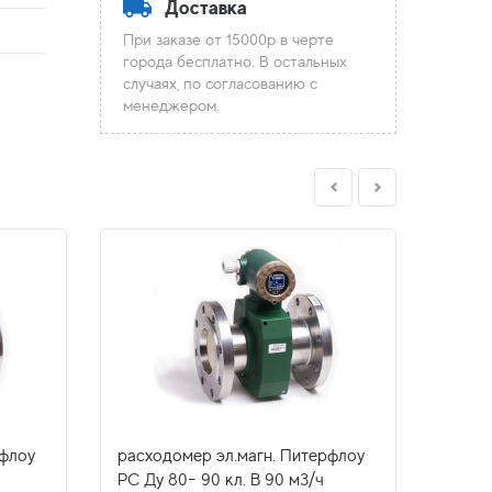
Доставка
При заказе от 15000р в черте
города бесплатно. В остальных
случаях, по согласованию с
менеджером.
рфлоу
расходомер эл.магн. Питерфлоу
расхо
РС Ду 80- 90 кл. В 90 м3/ч
РС Ду