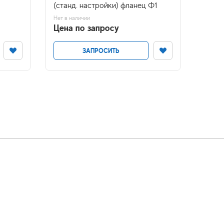
(станд. настройки) фланец Ф1
(стан
Нет в наличии
Нет в н
Цена по запросу
Цена
ЗАПРОСИТЬ