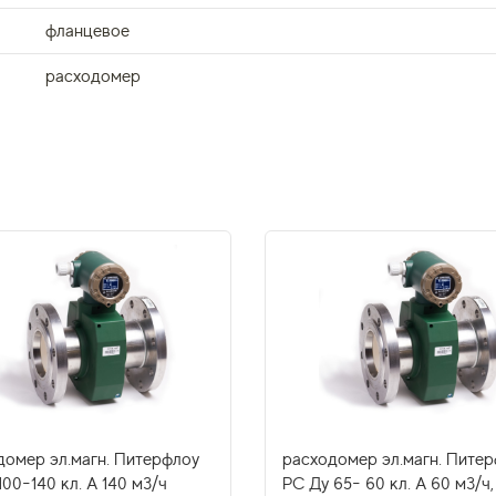
фланцевое
расходомер
домер эл.магн. Питерфлоу
расходомер эл.магн. Пите
00-140 кл. А 140 м3/ч
РС Ду 65- 60 кл. А 60 м3/ч,