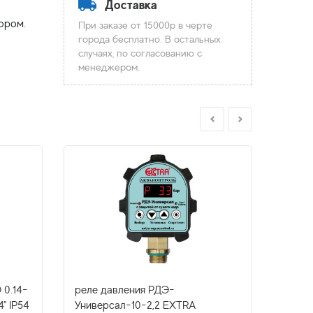
Доставка
При заказе от 15000р в черте
города бесплатно. В остальных
случаях, по согласованию с
менеджером.
 0.14-
реле давления РДЭ-
реле 
4" IP54
Универсал-10-2,2 EXTRA
СХ-10