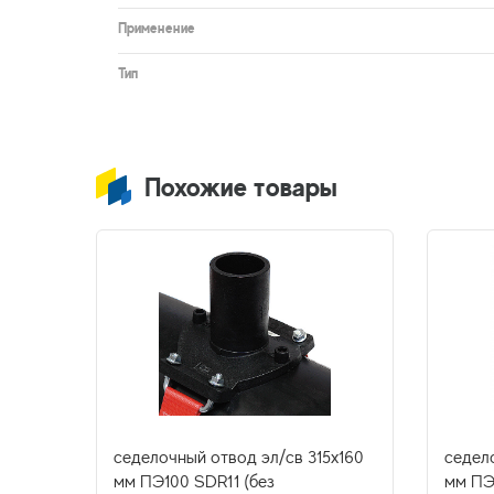
Применение
Тип
Похожие товары
3х032
седелочный отвод эл/св 315х160
седел
мм ПЭ100 SDR11 (без
мм ПЭ