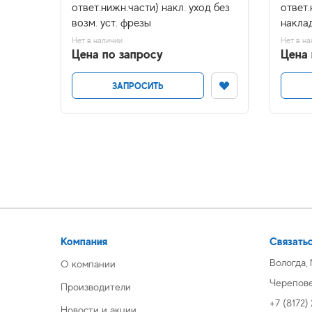
од без
ответ.нижн.части) накл. уход без
ответ.
возм. уст. фрезы
накла
Нет в наличии
Нет в на
Цена по запросу
Цена 
ЗАПРОСИТЬ
Компания
Связатьс
Вологда,
О компании
Череповец
Производители
+7 (8172)
Новости и акции