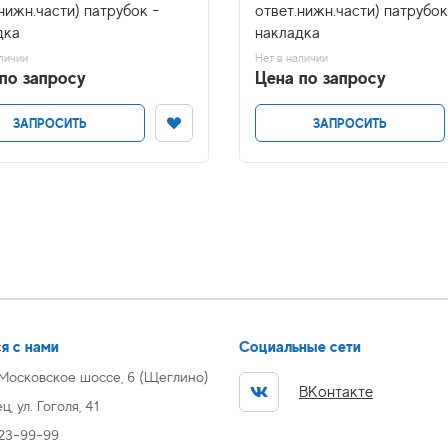
нижн.части) патрубок -
ответ.нижн.части) патрубок
дка
накладка
личии
Нет в наличии
по запросу
Цена по запросу
ЗАПРОСИТЬ
ЗАПРОСИТЬ
я с нами
Социальные сети
 Московское шоссе, 6 (Щеглино)
ВКонтакте
, ул. Гоголя, 41
 23-99-99