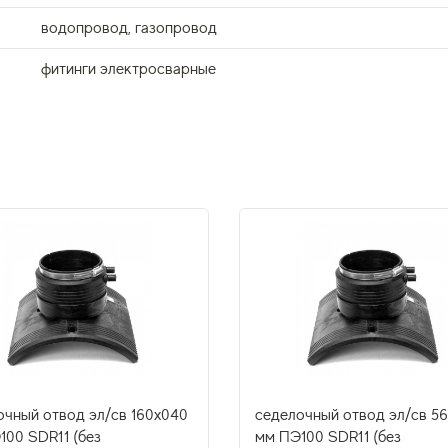
водопровод, газопровод
фитинги электросварные
очный отвод эл/св 160х040
седелочный отвод эл/св 5
100 SDR11 (без
мм ПЭ100 SDR11 (без