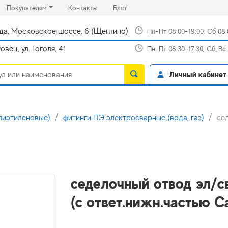
rrent)
(current)
(current)
Покупателям
Контакты
Блог
да, Московское шоссе, 6 (Щеглино)
Пн-Пт 08:00-19:00; Сб 08
вец, ул. Гоголя, 41
Пн-Пт 08:30-17:30; Сб, В
Личный кабинет
лиэтиленовые)
фитинги ПЭ электросварные (вода, газ)
се
седелочный отвод эл/с
(с ответ.нижн.частью С