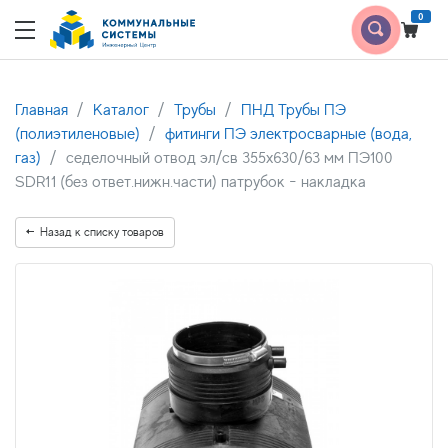
0
Главная
Каталог
Трубы
ПНД Трубы ПЭ
(полиэтиленовые)
фитинги ПЭ электросварные (вода,
газ)
седелочный отвод эл/св 355х630/63 мм ПЭ100
SDR11 (без ответ.нижн.части) патрубок - накладка
Назад к списку товаров