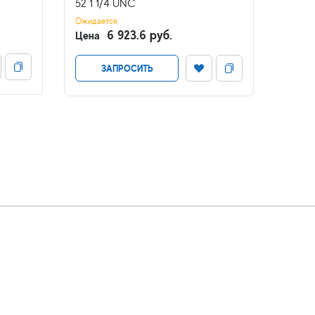
52 1 1/4 UNC
D-255
стойк
Ожидается
6 923.6 руб.
Цена
Нет в н
Цена
ЗАПРОСИТЬ