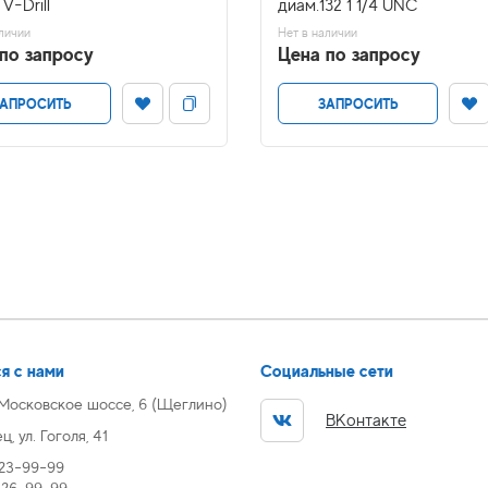
V-Drill
диам.132 1 1/4 UNC
личии
Нет в наличии
по запросу
Цена по запросу
АПРОСИТЬ
ЗАПРОСИТЬ
я с нами
Социальные сети
 Московское шоссе, 6 (Щеглино)
ВКонтакте
, ул. Гоголя, 41
 23-99-99
) 26-99-99