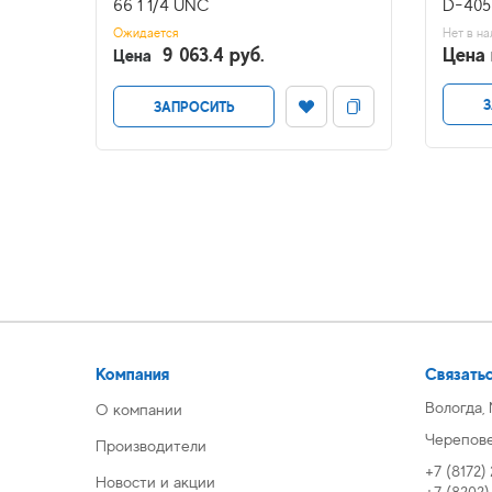
66 1 1/4 UNC
D-405 
Ожидается
Нет в на
9 063.4 руб.
Цена 
Цена
З
ЗАПРОСИТЬ
Компания
Связатьс
Вологда,
О компании
Череповец
Производители
+7 (8172)
Новости и акции
+7 (8202