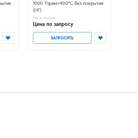
рытия
1000 Тприм=400*С без покрытия
1000 
(НГ)
Нет в н
Цена
Нет в наличии
Цена по запросу
ЗАПРОСИТЬ