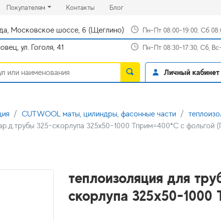
rrent)
(current)
(current)
Покупателям
Контакты
Блог
да, Московское шоссе, 6 (Щеглино)
Пн-Пт 08:00-19:00; Сб 08
вец, ул. Гоголя, 41
Пн-Пт 08:30-17:30; Сб, В
Личный кабинет
ция
CUTWOOL маты, цилиндры, фасонные части
теплоизо
ар.д.трубы 325-скорлупа 325х50-1000 Тприм=400*С с фольгой (Г
теплоизоляция для тру
скорлупа 325х50-1000 