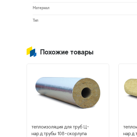
Материал
Тип
Похожие товары
теплоизоляция для труб Ц-
тепло
38х50-
нар.д.трубы 108-скорлупа
нар.д