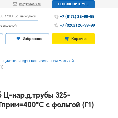
ks@komsis.su
ПЕРЕЗВОНИТЕ МНЕ
+7 (8172) 23-99-99
:00-17:00; Вс-выходной
+7 (8202) 26-99-99
с-выходной
Избранное
Корзина
ляция-цилиндры кашированная фольгой
1)
б Ц-нар.д.трубы 325-
Тприм=400*С с фольгой (Г1)