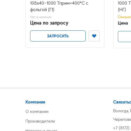
 (Г1)
108х40-1000 Тприм=400*С с
1000 
фольгой (Г1)
(НГ)
Нет в наличии
Ожидае
Цена по запросу
Цена
ЗАПРОСИТЬ
Компания
Связатьс
Вологда,
О компании
Череповец
Производители
+7 (8172)
Новости и акции