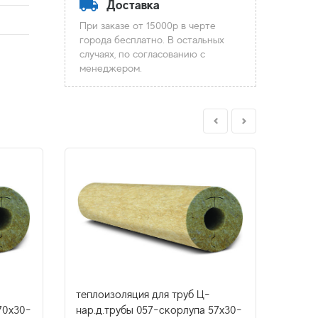
Доставка
При заказе от 15000р в черте
города бесплатно. В остальных
случаях, по согласованию с
менеджером.
теплоизоляция для труб Ц-
тепло
70х30-
нар.д.трубы 057-скорлупа 57х30-
нар.д