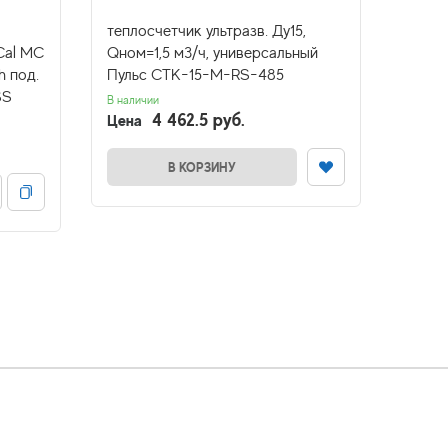
теплосчетчик ультразв. Ду15,
тепло
Cal MC
Qном=1,5 м3/ч, универсальный
униве
h под.
Пульс СТК-15-М-RS-485
RS-48
SS
В наличии
В налич
4 462.5 руб.
Цена
Цена
В КОРЗИНУ