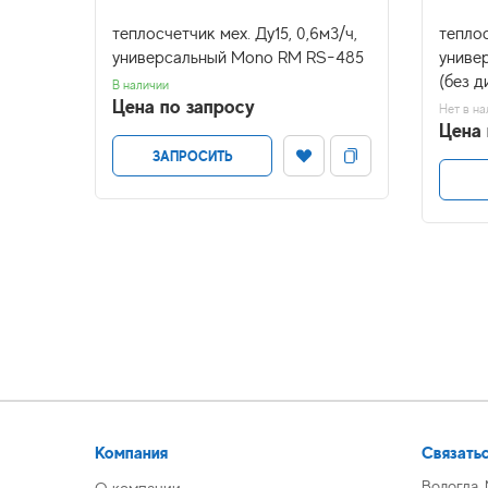
 для
теплосчетчик мех. Ду15, 0,6м3/ч,
теплос
ект 2
универсальный Mono RM RS-485
униве
(без 
В наличии
Цена по запросу
Нет в на
Цена 
ЗАПРОСИТЬ
Компания
Связатьс
Вологда,
О компании