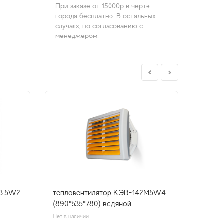
При заказе от 15000р в черте
города бесплатно. В остальных
случаях, по согласованию с
менеджером.
T3.5W2
тепловентилятор КЭВ-142М5W4
тепл
(890*535*780) водяной
водя
Нет в наличии
Нет в н