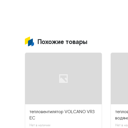
Похожие товары
Т3W2
тепловентилятор VOLCANO VR3
тепло
EC
водян
Нет в наличии
Нет в на