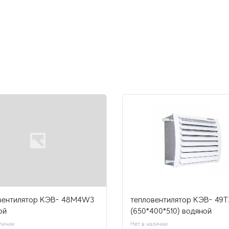
вентилятор КЭВ- 48M4W3
тепловентилятор КЭВ- 49
ой
(650*400*510) водяной
личии
Нет в наличии