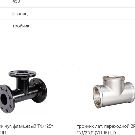
450
фланец
тройник
к чуг. фланцевый ТФ 125*
тройник лат. переходной В
ЦПП
1"х1/2"х1" (УП 16) LD