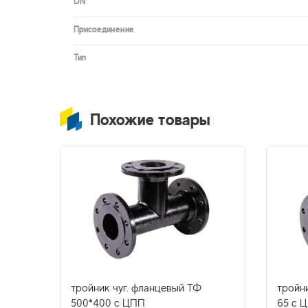
DN
Присоединение
Тип
Похожие товары
с
тройник чуг. фланцевый ТФ
тройни
РФ
500*400 с ЦПП
65 с 