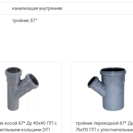
канализация внутренняя
тройник 87°
ик косой 67* Ду 40х40 ПП с
тройник переходной 67* Ду
нитльными кольцами (УП
75х110 ПП с уплотнительны