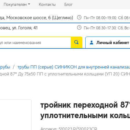
rrent)
(current)
(current)
Покупателям
Контакты
Блог
да, Московское шоссе, 6 (Щеглино)
Пн-Пт 08:00-19:00; Сб 08
вец, ул. Гоголя, 41
Пн-Пт 08:30-17:30; Сб, В
Личный кабинет
трубы
трубы ПП (серые) СИНИКОН для внутренней канализа
дной 87* Ду 75х50 ПП с уплотнительными кольцами (УП 20) С
тройник переходной 87
уплотнительными коль
Артикул: 510023.R/510023CR