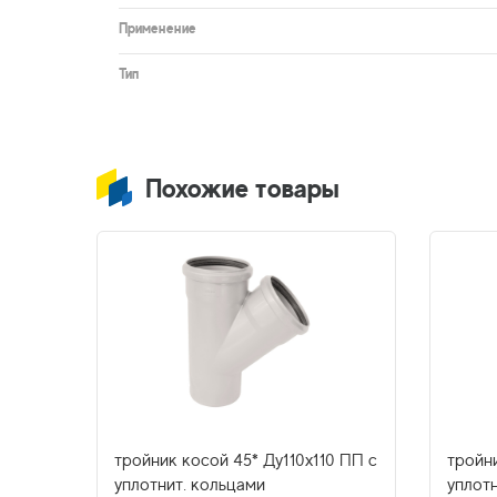
Применение
Тип
Похожие товары
10 ПП
тройник косой 45* Ду110х110 ПП с
тройн
и для
уплотнит. кольцами
уплот