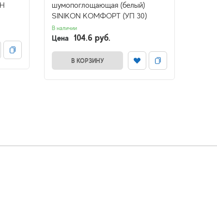
ОН
шумопоглощающая (белый)
25) 
SINIKON КОМФОРТ (УП 30)
В налич
Цена
В наличии
104.6 руб.
Цена
В КОРЗИНУ