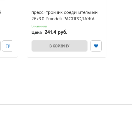
2
пресс-тройник соединительный
тройн
26х3.0 Prandelli РАСПРОДАЖА
6)
В наличии
В налич
241.4 руб.
Цена
Цена
В КОРЗИНУ