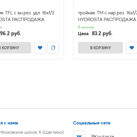
к ТFL с вн.рез. удл. 16х1/2
тройник ТM c нар.рез. 16х1/
OSTA РАСПРОДАЖА
HYDROSTA РАСПРОДАЖА
ии
В наличии
96.2 руб.
83.2 руб.
Цена
В КОРЗИНУ
В КОРЗИНУ
я с нами
Социальные сети
 Московское шоссе, 6 (Щеглино)
ВКонтакте