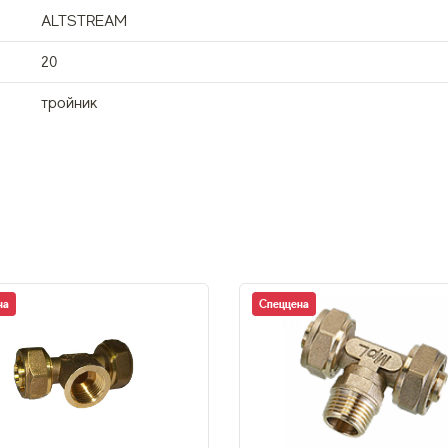
ALTSTREAM
20
тройник
на
Спеццена