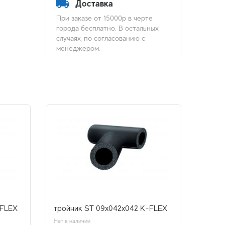
Доставка
При заказе от 15000р в черте
города бесплатно. В остальных
случаях, по согласованию с
менеджером.
-FLEX
тройник ST 09x042x042 K-FLEX
Нет в наличии