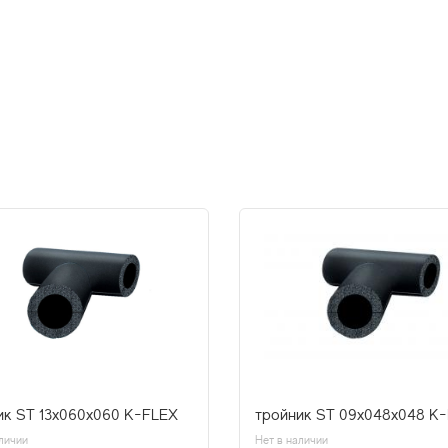
ик ST 13x060x060 K-FLEX
тройник ST 09x048x048 K
личии
Нет в наличии