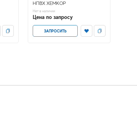
НПВХ ХЕМКОР
цв."
Нет в наличии
В налич
Цена по запросу
Цена
ЗАПРОСИТЬ