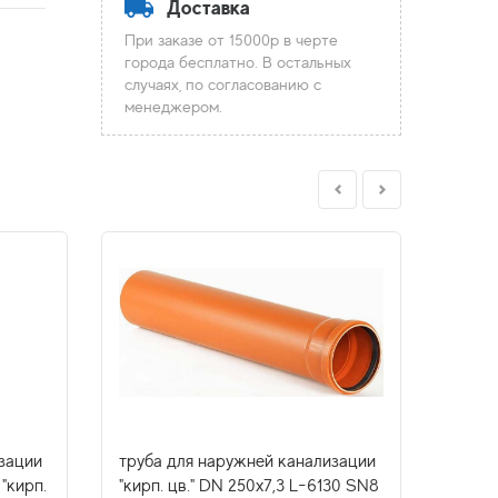
Доставка
При заказе от 15000р в черте
города бесплатно. В остальных
случаях, по согласованию с
менеджером.
зации
труба для наружней канализации
труба
"кирп.
"кирп. цв." DN 250х7,3 L-6130 SN8
DN 16