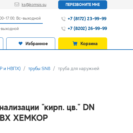
ks@komsis.su
ПЕРЕЗВОНИТЕ МНЕ
+7 (8172) 23-99-99
:00-17:00; Вс-выходной
+7 (8202) 26-99-99
с-выходной
Избранное
Корзина
ПР и НВПХ)
трубы SN8
труба для наружней
ализации "кирп. цв." DN
НПВХ ХЕМКОР