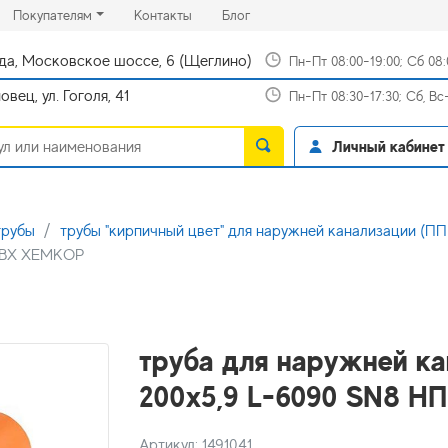
rrent)
(current)
(current)
Покупателям
Контакты
Блог
да, Московское шоссе, 6 (Щеглино)
Пн-Пт 08:00-19:00; Сб 08
вец, ул. Гоголя, 41
Пн-Пт 08:30-17:30; Сб, В
Личный кабинет
трубы
трубы "кирпичный цвет" для наружней канализации (П
НПВХ ХЕМКОР
труба для наружней кан
200х5,9 L-6090 SN8 
Артикул: 1491041