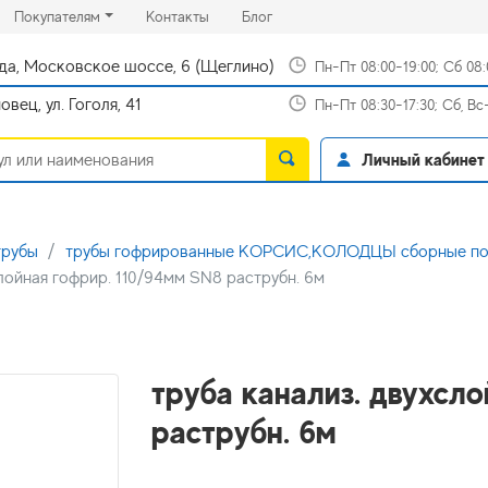
rrent)
(current)
(current)
Покупателям
Контакты
Блог
да, Московское шоссе, 6 (Щеглино)
Пн-Пт 08:00-19:00; Сб 08
вец, ул. Гоголя, 41
Пн-Пт 08:30-17:30; Сб, В
Личный кабинет
трубы
трубы гофрированные КОРСИС,КОЛОДЦЫ сборные пол
слойная гофрир. 110/94мм SN8 раструбн. 6м
труба канализ. двухсл
раструбн. 6м