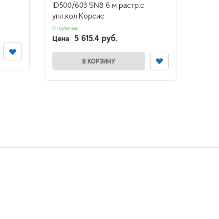
ID500/603 SN8 6 м растр.с
6м
упл.кол.Корсис
В налич
Цена
В наличии
5 615.4 руб.
Цена
В КОРЗИНУ