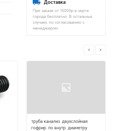
Доставка
При заказе от 15000р в черте
города бесплатно. В остальных
случаях, по согласованию с
менеджером.
труба канализ. двухслойная
труба
гофрир. по внутр. диаметру
гофри