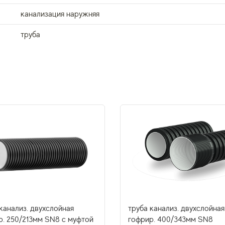
канализация наружняя
труба
канализ. двухслойная
труба канализ. двухслойная
р. 250/213мм SN8 с муфтой
гофрир. 400/343мм SN8