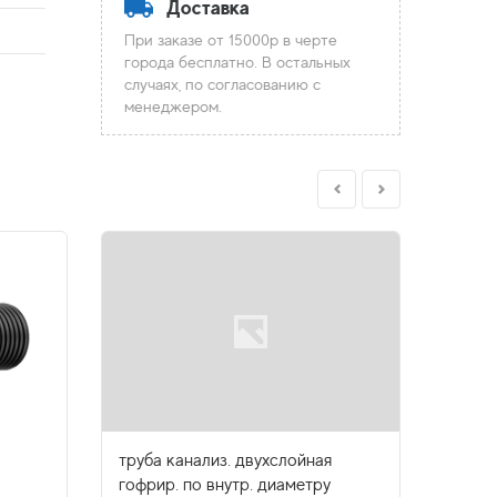
Доставка
При заказе от 15000р в черте
города бесплатно. В остальных
случаях, по согласованию с
менеджером.
труба канализ. двухслойная
труба
гофрир. по внутр. диаметру
гофри