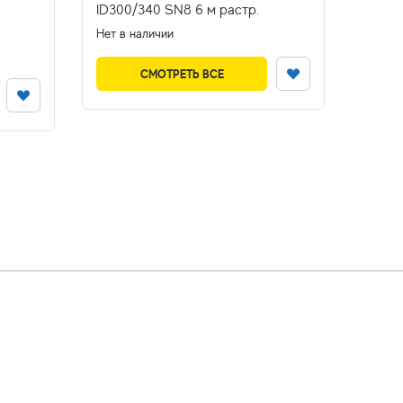
ID300/340 SN8 6 м растр.
кольц
Нет в наличии
В налич
Цена
СМОТРЕТЬ ВСЕ