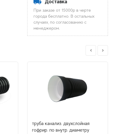
Доставка
При заказе от 15000р в черте
города бесплатно. В остальных
случаях, по согласованию с
менеджером.
труба канализ. двухслойная
труба
гофрир. по внутр. диаметру
гофри