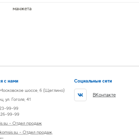
манжета
я с нами
Социальные сети
 Московское шоссе, 6 (Щеглино)
ВКонтакте
, ул. Гоголя, 41
 23-99-99
) 26-99-99
s.su - Отдел продаж
omsis.su - Отдел продаж,
ец