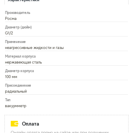
Производитель
Росма
Диаметр (дюйм)
G1/2
Применение
неагрессивные жидкости и газы
Материал корпуса
нержавеющая сталь
Диаметр корпуса
100 мм
Присоединение
радиальный
Тип
вакуумметр
Оплата
Онлайн оплата прямо на сайте или при получении.