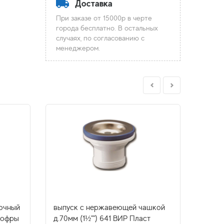
Доставка
При заказе от 15000р в черте
города бесплатно. В остальных
случаях, по согласованию с
менеджером.
лочный
выпуск с нержавеющей чашкой
сифон
гофры
д.70мм (1½"") 641 ВИР Пласт
1/2" 