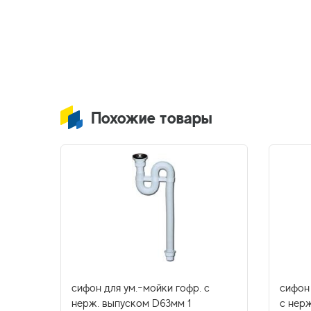
Похожие товары
очный
сифон для ум.-мойки гофр. с
сифон
 6130
нерж. выпуском D63мм 1
с нерж