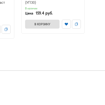
аст
(УП30)
(белы
(УП 3
В наличии
159.4 руб.
Цена
В налич
Цена
В КОРЗИНУ