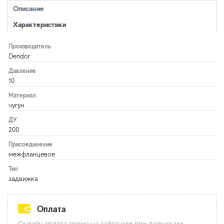
Описание
Характеристики
Производитель
Dendor
Давление
10
Материал
чугун
ДУ
200
Присоединение
межфланцевое
Тип
задвижка
Оплата
Онлайн оплата прямо на сайте или при получении.