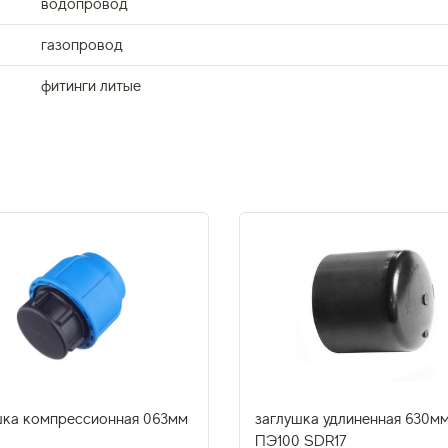
водопровод
газопровод
фитинги литые
шка компрессионная 063мм
заглушка удлиненная 630м
ПЭ100 SDR17