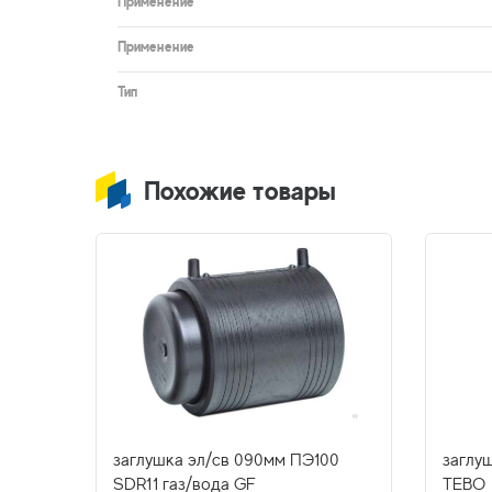
Применение
Применение
Тип
Похожие товары
заглушка эл/св 090мм ПЭ100
заглу
SDR11 газ/вода GF
TEBO