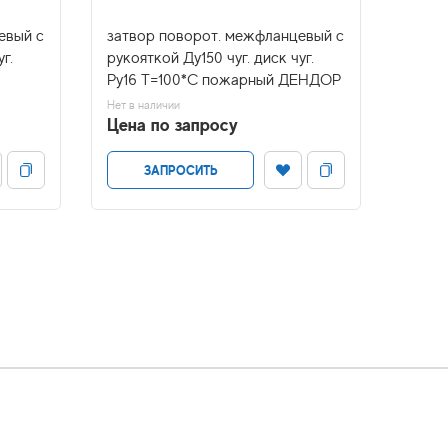
евый с
затвор поворот. межфланцевый с
затво
г.
рукояткой Ду150 чуг. диск чуг.
рукоя
Ру16 Т=100*С пожарный ДЕНДОР
Ру16 
Нет в наличии
Нет в н
Цена по запросу
Цена
ЗАПРОСИТЬ