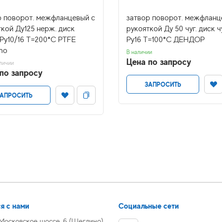
р поворот. межфланцевый с
затвор поворот. межфланц
ткой Ду125 нерж. диск
рукояткой Ду 50 чуг. диск чу
 Ру10/16 Т=200*С PTFE
Ру16 Т=100*С ДЕНДОР
mo
В наличии
Цена по запросу
личии
по запросу
ЗАПРОСИТЬ
АПРОСИТЬ
я с нами
Социальные сети
 Московское шоссе, 6 (Щеглино)