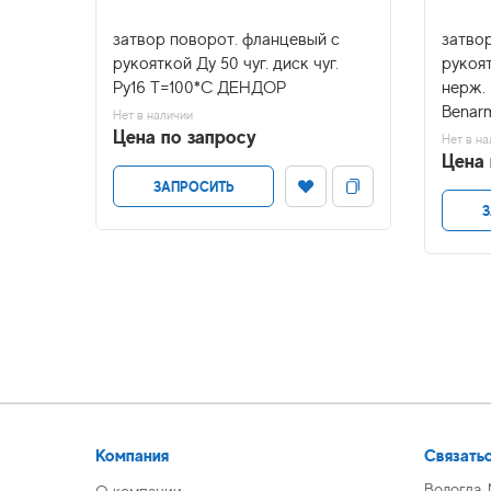
евый с
затвор поворот. фланцевый с
затво
г.
рукояткой Ду 50 чуг. диск чуг.
рукоя
Ру16 Т=100*С ДЕНДОР
нерж.
Benar
Нет в наличии
Цена по запросу
Нет в на
Цена 
ЗАПРОСИТЬ
З
Компания
Связатьс
Вологда,
О компании