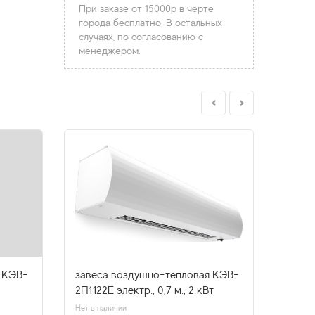
При заказе от 15000р в черте
города бесплатно. В остальных
случаях, по согласованию с
менеджером.
 КЭВ-
завеса воздушно-тепловая КЭВ-
завес
2П1122Е электр., 0,7 м., 2 кВт
КЭВ-П
Нет в наличии
Нет в н