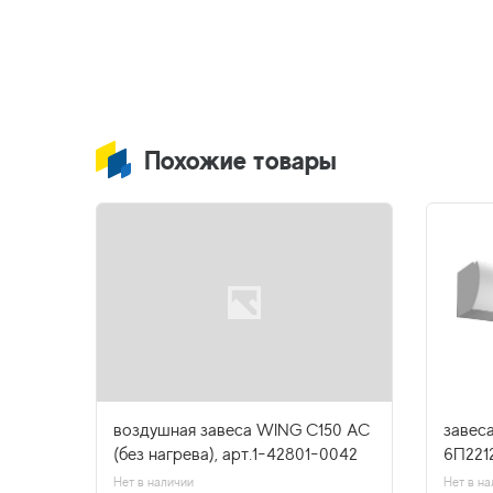
Похожие товары
 КЭВ-
воздушная завеса WING C150 AC
завес
Вт
(без нагрева), арт.1-42801-0042
6П2212
Нет в наличии
Нет в на