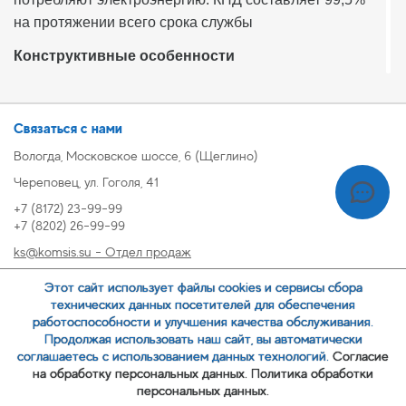
на протяжении всего срока службы
Конструктивные особенности
Электрический котел «Протерм» имеет прочный
стальной корпус и укомплектован встроенным
Связаться с нами
расширительным баком. Его используют как
Вологда, Московское шоссе, 6 (Щеглино)
основное отопительное оборудование при отсутствии
Череповец, ул. Гоголя, 41
подключения к газопроводу или устанавливают в
+7 (8172) 23-99-99
дополнение к твердотопливному или газовому.
+7 (8202) 26-99-99
На передней стенке расположен дисплей, с помощью
ks@komsis.su - Отдел продаж
которого можно контролировать показатели
269999@komsis.su - Отдел продаж, Череповец
давления и температуры теплоносителя.
Этот сайт использует файлы cookies и сервисы сбора
oz@komsis.su - Отдел закупок
технических данных посетителей для обеспечения
Принудительную циркуляцию рабочей среды
работоспособности и улучшения качества обслуживания.
обеспечивает трехскоростной насос.
Продолжая использовать наш сайт, вы автоматически
ЗАКАЗАТЬ ЗВОНОК
соглашаетесь с использованием данных технологий.
Согласие
на обработку персональных данных.
Политика обработки
Купив котел «Протерм», можно организовать систему
персональных данных.
водяного отопления в частном доме, на даче или в
© 2007-
ООО ИЦ Коммунальные системы