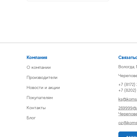
Компания
Связатьс
Вологда,
О компании
Череповец
Производители
+7 (8172)
Новости и акции
+7 (8202
Покупателям
ks@komsi
Контакты
269999@k
Черепов
Блог
oz@komsi