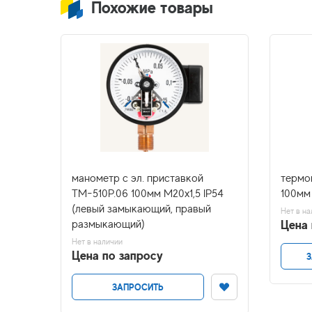
Похожие товары
-
манометр с эл. приставкой
термо
. 2,5
ТМ-510Р.06 100мм М20х1,5 IP54
100мм 
(левый замыкающий, правый
Нет в на
Цена 
размыкающий)
Нет в наличии
Цена по запросу
З
ЗАПРОСИТЬ