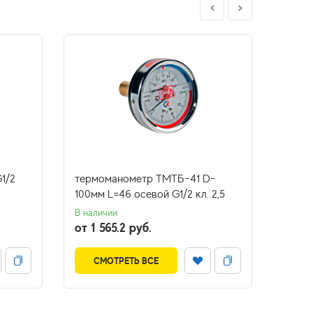
1/2
термоманометр ТМТБ-41 D-
маном
100мм L=46 осевой G1/2 кл. 2,5
ТМ-61
разм
В наличии
замы
от 1 565.2 руб.
Нет в 
СМОТРЕТЬ ВСЕ