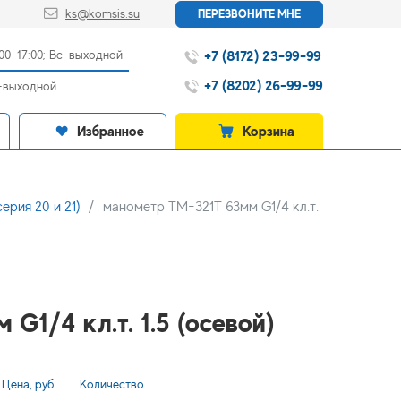
ks@komsis.su
ПЕРЕЗВОНИТЕ МНЕ
+7 (8172) 23-99-99
:00-17:00; Вс-выходной
+7 (8202) 26-99-99
с-выходной
Избранное
Корзина
рия 20 и 21)
манометр ТМ-321Т 63мм G1/4 кл.т.
G1/4 кл.т. 1.5 (осевой)
Цена, руб.
Количество